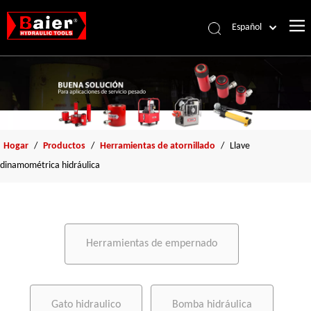
Español
Português
Pусский
Français
العربية
English
Hogar
/
Productos
/
Herramientas de atornillado
/
Llave
dinamométrica hidráulica
Herramientas de empernado
Gato hidraulico
Bomba hidráulica