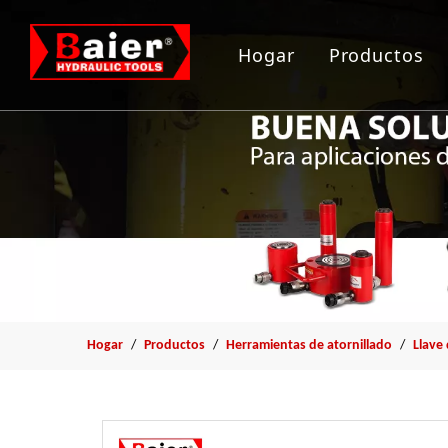
Hogar
Productos
Herramient
Gato hidrau
Bomba hidr
Arrancador
Herramient
Hogar
/
Productos
/
Herramientas de atornillado
/
Llave