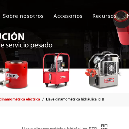
Sobre nosotros
Accesorios
Recursos
as de empernado
lico
áulica
a de brida
 dinamométrica eléctrica
/
Llave dinamométrica hidráulica RTB