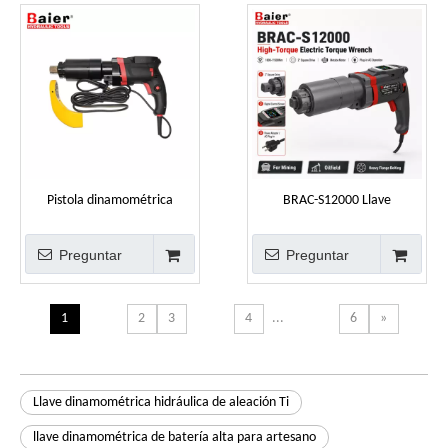
tuberías
Pistola dinamométrica
BRAC-S12000 Llave
eléctrica BRAC-S10000 de alta
dinamométrica eléctrica de
precisión, 1500-9500 Nm,
alto torque para
Preguntar
Preguntar
precisión ±5 % con
mantenimiento de minas y
seguimiento de datos por
campos petrolíferos 1800-
Bluetooth
11500 Nm
1
2
3
4
...
6
»
Llave dinamométrica hidráulica de aleación Ti
llave dinamométrica de batería alta para artesano