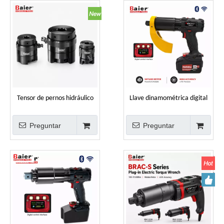
Tensor de pernos hidráulico
Llave dinamométrica digital
serie TD para pernos de brida
inalámbrica 50-12000 Nm
industriales M20 a M115
Brazo de reacción
Preguntar
Preguntar
personalizado ±5% Pistola
dinamométrica con batería de
alta precisión