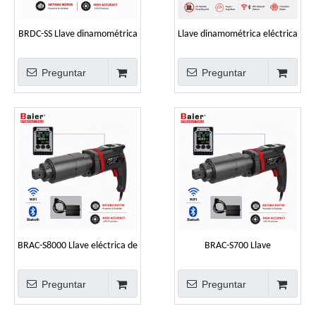
BRDC-SS Llave dinamométrica
Llave dinamométrica eléctrica
inteligente inalámbrica,
enchufable serie BRAC-S 100-
herramienta de torsión de
11500 Nm
Preguntar
Preguntar
batería de alta resistencia de
50-12000 Nm con motor
alemán Metabo para
distribuidores industriales
BRAC-S8000 Llave eléctrica de
BRAC-S700 Llave
alto torque 1200-7500Nm
dinamométrica eléctrica
Herramienta de empernado
inteligente de 100-700 Nm
Preguntar
Preguntar
inteligente impulsada por
con accionamiento cuadrado
Metabo Industry 4.0
de 3/4' para bridas de