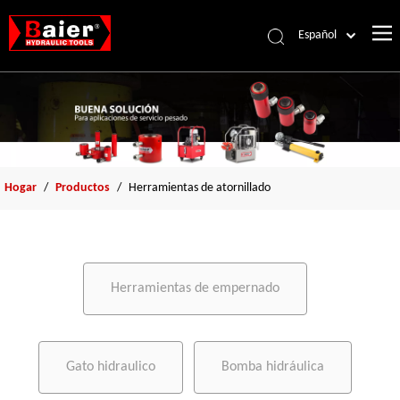
Español
Português
Pусский
Français
العربية
English
Hogar
/
Productos
/
Herramientas de atornillado
Herramientas de empernado
Gato hidraulico
Bomba hidráulica