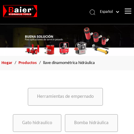
Español
Português
Pусский
Français
العربية
English
Hogar
/
Productos
/
llave dinamométrica hidráulica
Herramientas de empernado
Gato hidraulico
Bomba hidráulica