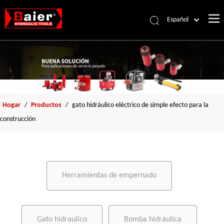
Español
Português
Pусский
Français
العربية
English
Hogar
/
Productos
/
gato hidráulico eléctrico de simple efecto para la
construcción
Herramientas de empernado
Gato hidraulico
Bomba hidráulica