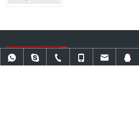
Trabajamos principalmente en cinco categorías de productos:
herramientas de atornillado, herramientas de elevación hidráulicas,
herramientas de tracción hidráulicas, herramientas de brida y paquete
86 13971022778
86 27 86561676
86 13971022778
baiercorp@baiertools.c
309357504
de energía.
Contáctenos
+86