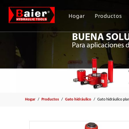
Hogar
Productos
Herramient
Gato hidrau
Bomba hidr
Arrancador
Herramient
Hogar
/
Productos
/
Gato hidráulico
/
Gato hidráulico pla