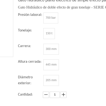
Gato hidráulico plano eléctrico de simple efecto p
Gato Hidráulico de doble efecto de gran tonelaje - SERI
Presión laboral:
700 bar
Tonelaje:
150 t
Carrera:
300 mm
Altura cerrada:
445 mm
Diámetro
205 mm
exterior:
Cantidad: