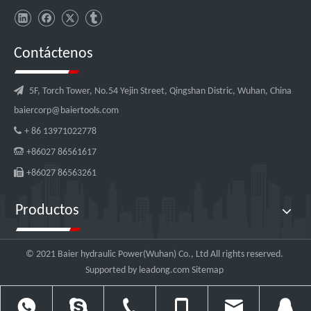
Contáctenos

5F, Torch Tower, No.54 Yejin Street, Qingshan Distric, Wuhan, China
baiercorp@baiertools.com

+ 86 13971022778

+86027 86561617

+86027 86563261
Productos
© 2021 Baier hydraulic Power(Wuhan) Co., Ltd All rights reserved.
Supported by
leadong.com
Sitemap