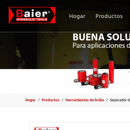
Hogar
Productos
Herramient
Gato hidrau
Bomba hidr
Arrancador
Herramient
Hogar
/
Productos
/
Herramientas de brida
/
Separador de