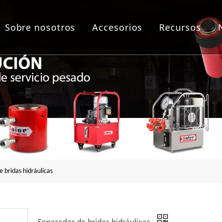
Sobre nosotros
Accesorios
Recursos
as de empernado
lico
áulica
a de brida
 bridas hidráulicas