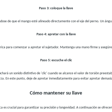
Paso 3: coloque la llave
ndose de que el mango esté alineado directamente con el eje del perno. Un ángu
Paso 4: apretar con la llave
rica para comenzar a apretar el sujetador. Mantenga una mano firme y asegúre
Paso 5: escuche el clic
uchará un sonido distintivo de 'clic' cuando se alcance el valor de torsión preesta
rza. En este punto, deje de apretar inmediatamente para evitar apretar demasi
Cómo mantener su llave
 es crucial para garantizar su precisión y longevidad. A continuación se ofrec