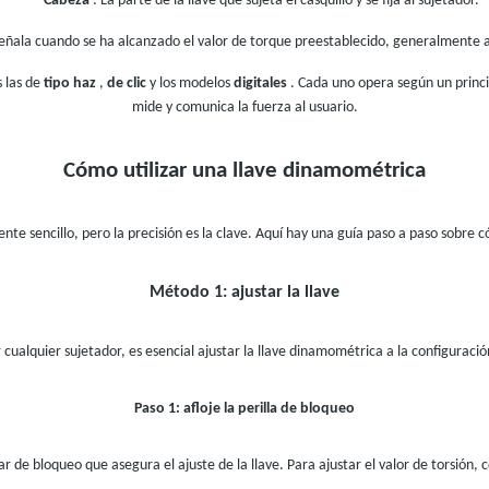
Cabeza
: La parte de la llave que sujeta el casquillo y se fija al sujetador.
ñala cuando se ha alcanzado el valor de torque preestablecido, generalmente a t
s las de
tipo haz
,
de clic
y los modelos
digitales
. Cada uno opera según un princi
mide y comunica la fuerza al usuario.
Cómo utilizar una llave dinamométrica
te sencillo, pero la precisión es la clave. Aquí hay una guía paso a paso sobre
Método 1: ajustar la llave
ualquier sujetador, es esencial ajustar la llave dinamométrica a la configuració
Paso 1: afloje la perilla de bloqueo
 de bloqueo que asegura el ajuste de la llave. Para ajustar el valor de torsión, c