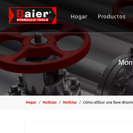
Hogar
Productos
Herramient
Gato hidrau
Bomba hidr
Arrancador
Herramient
Hogar
/
Noticias
/
Noticias
/
Cómo utilizar una llave dina