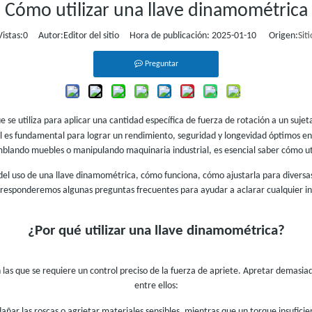
Cómo utilizar una llave dinamométrica
Vistas:
0
Autor:Editor del sitio Hora de publicación: 2025-01-10 Origen:
Siti
Preguntar
 se utiliza para aplicar una cantidad específica de fuerza de rotación a un suje
 cual es fundamental para lograr un rendimiento, seguridad y longevidad óptimos 
blando muebles o manipulando maquinaria industrial, es esencial saber cómo u
s del uso de una llave dinamométrica, cómo funciona, cómo ajustarla para divers
én responderemos algunas preguntas frecuentes para ayudar a aclarar cualquier 
¿Por qué utilizar una llave dinamométrica?
 las que se requiere un control preciso de la fuerza de apriete. Apretar demasi
entre ellos:
añar las roscas o agrietar materiales sensibles, mientras que un torque insuficie