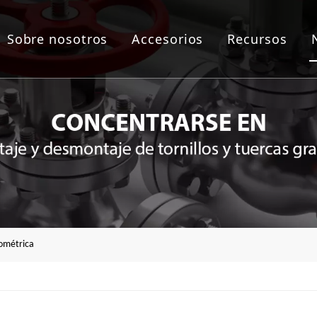
Sobre nosotros
Accesorios
Recursos
as de empernado
lico
áulica
a de brida
mométrica