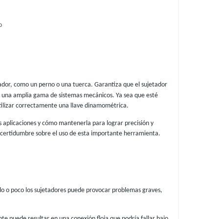
o
tador, como un perno o una tuerca. Garantiza que el sujetador
en una amplia gama de sistemas mecánicos. Ya sea que esté
tilizar correctamente una llave dinamométrica.
as aplicaciones y cómo mantenerla para lograr precisión y
incertidumbre sobre el uso de esta importante herramienta.
ado o poco los sujetadores puede provocar problemas graves,
nte puede resultar en una conexión floja que podría fallar bajo