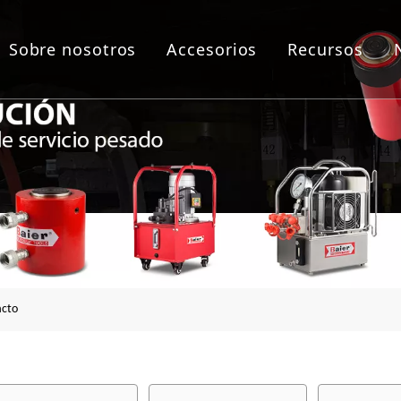
Sobre nosotros
Accesorios
Recursos
as de empernado
lico
áulica
a de brida
acto