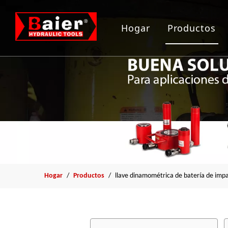
Hogar
Productos
Herramient
Gato hidrau
Bomba hidr
Arrancador
Herramient
Hogar
/
Productos
/
llave dinamométrica de batería de imp