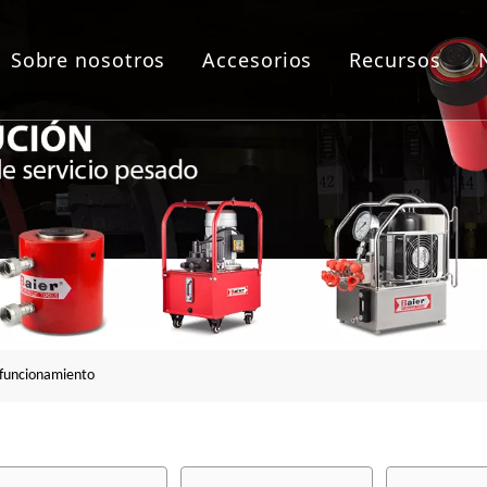
Sobre nosotros
Accesorios
Recursos
as de empernado
lico
áulica
a de brida
 funcionamiento