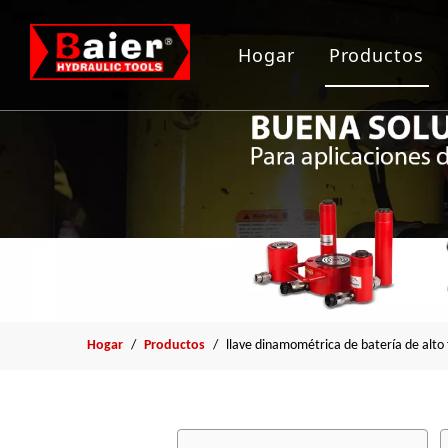
Hogar
Productos
Herramient
Gato hidrau
Bomba hidr
Arrancador
Herramient
Hogar
/
Productos
/
llave dinamométrica de batería de alto