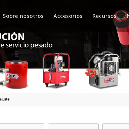
Sobre nosotros
Accesorios
Recursos
as de empernado
lico
áulica
a de brida
ajuste