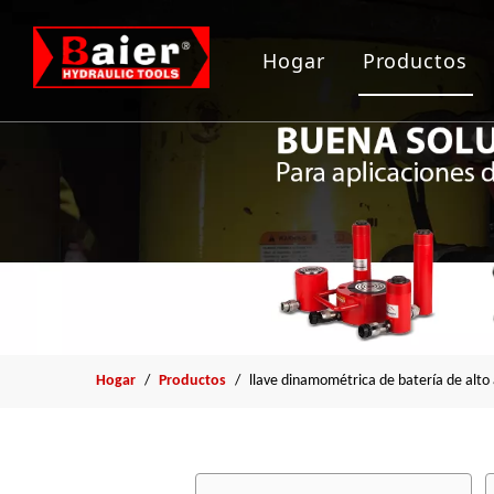
Hogar
Productos
Herramient
Gato hidrau
Bomba hidr
Arrancador
Herramient
Hogar
/
Productos
/
llave dinamométrica de batería de alto 