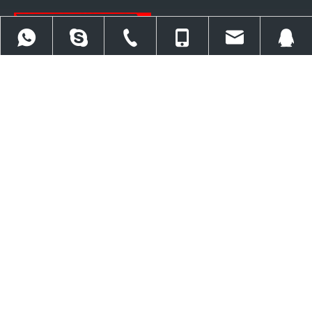
Trabajamos principalmente en cinco categorías de productos:
herramientas de atornillado, herramientas de elevación hidráulicas,
herramientas de tracción hidráulicas, herramientas de brida y paquete
86 13971022778
86 27 86561676
86 13971022778
baiercorp@baiertools.c
309357504
de energía.
Contáctenos
+86

5F, Torch Tower, No.54 Yejin Street, Qingshan Distric, Wuhan, China
baiercorp@baiertools.com
15918534550

+ 86 13971022778

+86027 86561617

+86027 86563261