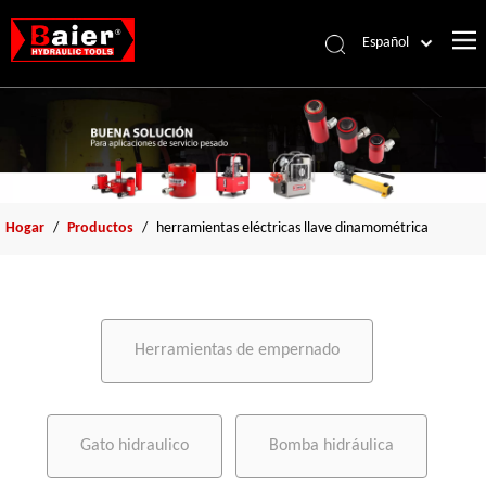
Español
Português
Pусский
Français
العربية
English
Hogar
/
Productos
/
herramientas eléctricas llave dinamométrica
Herramientas de empernado
Gato hidraulico
Bomba hidráulica