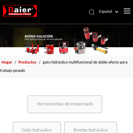
Español
Português
Pусский
Français
العربية
English
Hogar
/
Productos
/
gato hidráulico multifuncional de doble efecto para
trabajo pesado
Herramientas de empernado
Gato hidraulico
Bomba hidráulica