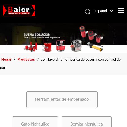
Español
Português
Pусский
Français
العربية
English
Hogar
/
Productos
/
con llave dinamométrica de batería con control de
par
Herramientas de empernado
Gato hidraulico
Bomba hidráulica