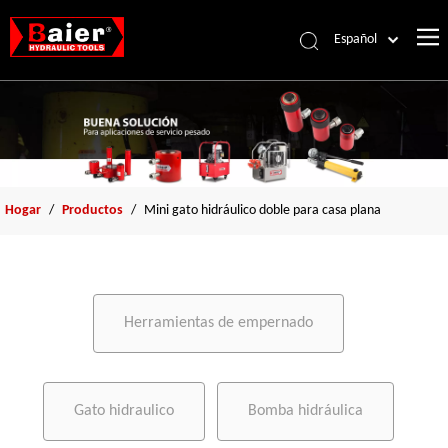
Español
Português
Pусский
Français
العربية
English
Hogar
/
Productos
/
Mini gato hidráulico doble para casa plana
Herramientas de empernado
Gato hidraulico
Bomba hidráulica