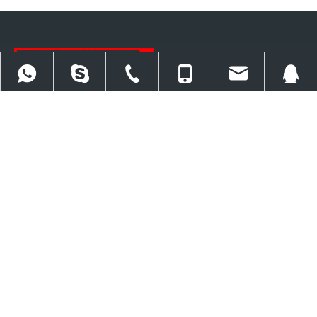
Trabajamos principalmente en cinco categorías de productos:
herramientas de atornillado, herramientas de elevación hidráulicas,
herramientas de tracción hidráulicas, herramientas de brida y paquete
86 13971022778
86 27 86561676
86 13971022778
baiercorp@baiertools.c
309357504
de energía.
Contáctenos
+86

5F, Torch Tower, No.54 Yejin Street, Qingshan Distric, Wuhan, China
baiercorp@baiertools.com
15918534550

+ 86 13971022778

+86027 86561617