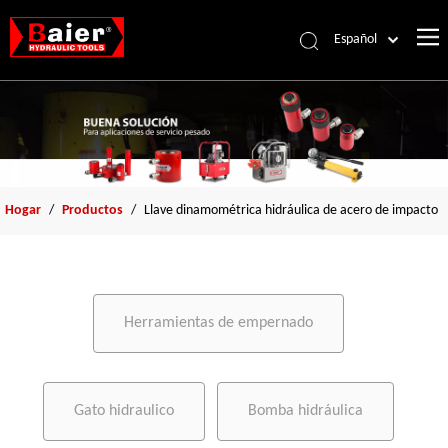
Español
Português
Pусский
Français
العربية
English
Hogar
/
Productos
/
Llave dinamométrica hidráulica de acero de impacto
Herramientas de empernado
Gato hidraulico
Bomba hidráulica