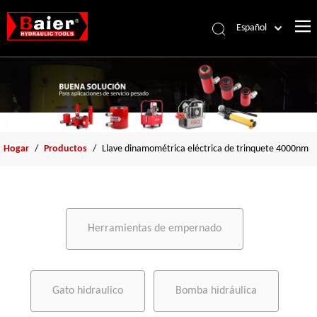
Español
Português
Pусский
Français
العربية
English
Hogar
/
Productos
/
Llave dinamométrica eléctrica de trinquete 4000nm
Herramientas de empernado
Gato hidraulico
Bomba hidráulica