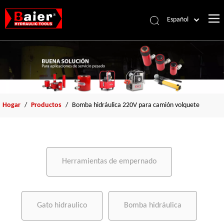
Español
Português
Pусский
Français
العربية
English
Hogar
/
Productos
/
Bomba hidráulica 220V para camión volquete
Herramientas de empernado
Gato hidraulico
Bomba hidráulica