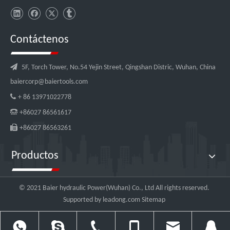
Contáctenos

5F, Torch Tower, No.54 Yejin Street, Qingshan Distric, Wuhan, China
baiercorp@baiertools.com

+ 86 13971022778

+86027 86561617

+86027 86563261
Productos
© 2021 Baier hydraulic Power(Wuhan) Co., Ltd All rights reserved.
Supported by
leadong.com
Sitemap