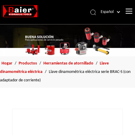
Español
Português
Pусский
Français
العربية
English
Hogar
/
Productos
/
Herramientas de atornillado
/
Llave
dinamométrica eléctrica
/
Llave dinamométrica eléctrica serie BRAC-S (con
adaptador de corriente)