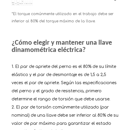
m)
BRAC-
100-
3/4
73-516
20
4
300
66
67
210
S700
700
BRAC-
200-
147-
11
6.3
375
77
67
210
S1400
1200
885
BRAC-
300-
221-
7
7
375
77
67
210
S2200
2200
1622
*El torque comúnmente utilizado en el trabajo debe ser
BRAC-
600-
442-
4
9.5
425
92
67
210
S4000
3700
2730
BRAC-
800-
590-
1 1/2
3.1
12
435
102
67
210
S5000
4800
3540
BRAC-
900-
663-
inferior al 80% del torque máximo de la llave.
1 1/2
3
12.5
435
110
67
210
S6000
5700
4204
BRAC-
1200-
885-
1 1/2
2
13
435
110
67
210
S8000
7500
5532
BRAC-
1500-
1106-
1 1/2
1.5
18
455
116
67
210
S10000
9500
7007
BRAC-
1800-
1327-
2
20
475
127
67
210
S12000
11500
8482
¿Cómo elegir y mantener una llave
dinamométrica eléctrica?
1. El par de apriete del perno es el 80% de su límite
elástico y el par de desmontaje es de 1,5 a 2,5
veces el par de apriete. Según las especificaciones
del perno y el grado de resistencia, primero
determine el rango de torsión que debe usarse.
2. El par de torsión comúnmente utilizado (par
nominal) de una llave debe ser inferior al 80% de su
valor de par máximo para garantizar el estado