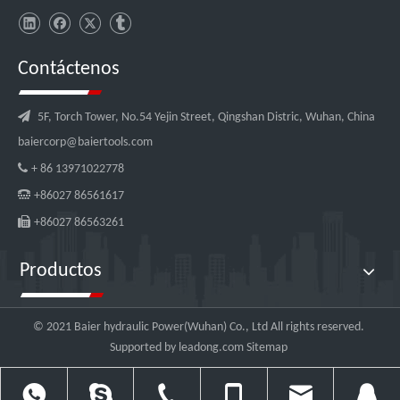
Contáctenos

5F, Torch Tower, No.54 Yejin Street, Qingshan Distric, Wuhan, China
baiercorp@baiertools.com

+ 86 13971022778

+86027 86561617

+86027 86563261
Productos
© 2021 Baier hydraulic Power(Wuhan) Co., Ltd All rights reserved.
Supported by
leadong.com
Sitemap