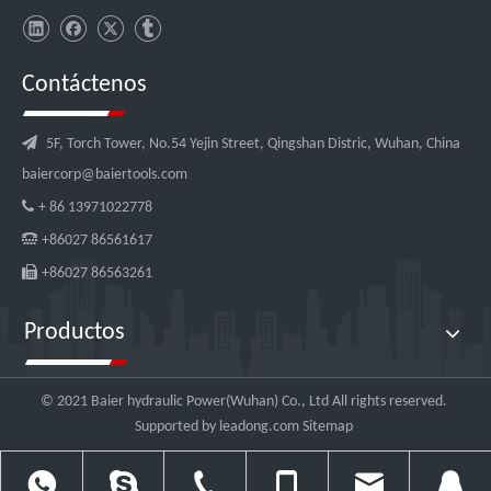
Contáctenos

5F, Torch Tower, No.54 Yejin Street, Qingshan Distric, Wuhan, China
baiercorp@baiertools.com

+ 86 13971022778

+86027 86561617

+86027 86563261
Productos
© 2021 Baier hydraulic Power(Wuhan) Co., Ltd All rights reserved.
Supported by
leadong.com
Sitemap