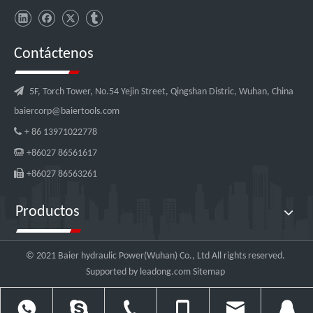
Contáctenos

5F, Torch Tower, No.54 Yejin Street, Qingshan Distric, Wuhan, China
baiercorp@baiertools.com

+ 86 13971022778

+86027 86561617

+86027 86563261
Productos
© 2021 Baier hydraulic Power(Wuhan) Co., Ltd All rights reserved.
Supported by
leadong.com
Sitemap