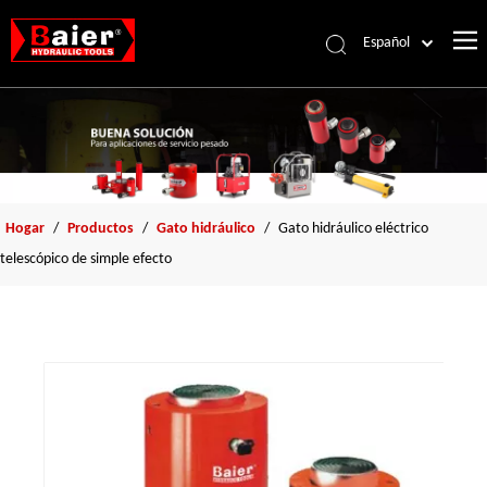
Español
Português
Pусский
Français
العربية
English
Hogar
/
Productos
/
Gato hidráulico
/
Gato hidráulico eléctrico
telescópico de simple efecto