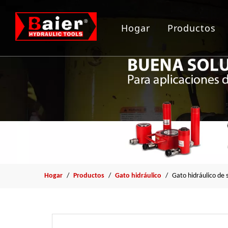
Hogar
Productos
Herramient
Gato hidrau
Bomba hidr
Arrancador
Herramient
Hogar
/
Productos
/
Gato hidráulico
/
Gato hidráulico de 