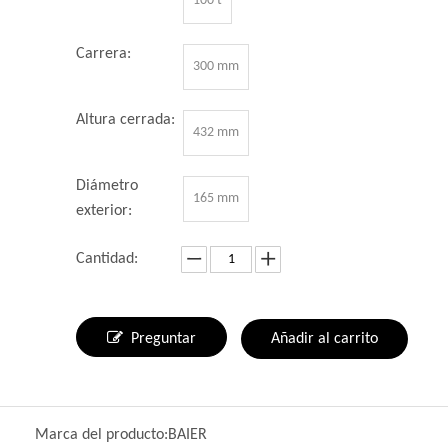
100 t
Carrera:
300 mm
Altura cerrada:
432 mm
Diámetro
165 mm
exterior:
Cantidad:
Preguntar
Añadir al carrito
Marca del producto:
BAIER