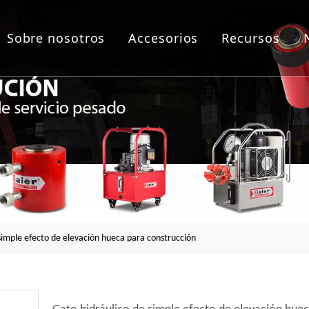
Sobre nosotros
Accesorios
Recursos
as de empernado
lico
áulica
a de brida
simple efecto de elevación hueca para construcción