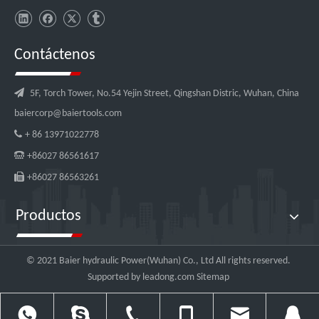
Contáctenos

5F, Torch Tower, No.54 Yejin Street, Qingshan Distric, Wuhan, China
baiercorp@baiertools.com

+ 86 13971022778

+86027 86561617

+86027 86563261
Productos
© 2021 Baier hydraulic Power(Wuhan) Co., Ltd All rights reserved.
Supported by
leadong.com
Sitemap