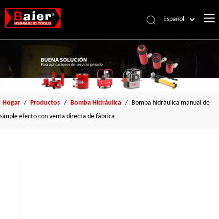
Español
Português
Pусский
Français
العربية
English
Hogar
/
Productos
/
Bomba Hidráulica
/
Bomba hidráulica manual de
simple efecto con venta directa de fábrica