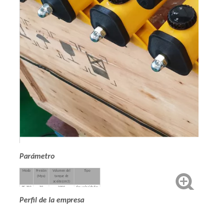
Parámetro
Modo
Presión
Volumen del
Tipo
(Mpa)
tanque de
aceite(cm3)
PS-392
70
3000
dos velocidades
Perfil de la empresa