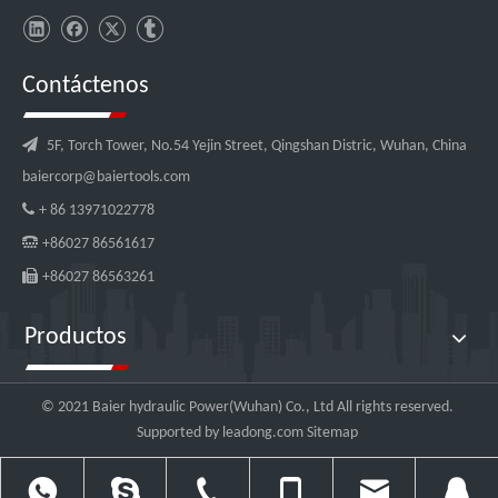
Contáctenos

5F, Torch Tower, No.54 Yejin Street, Qingshan Distric, Wuhan, China
baiercorp@baiertools.com

+ 86 13971022778

+86027 86561617

+86027 86563261
Productos
© 2021 Baier hydraulic Power(Wuhan) Co., Ltd All rights reserved.
Supported by
leadong.com
Sitemap