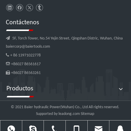
Contáctenos

5F, Torch Tower, No.54 Yejin Street, Qingshan Distric, Wuhan, China
baiercorp@baiertools.com

+ 86 13971022778

+86027 86561617

+86027 86563261
Productos
© 2021 Baier hydraulic Power(Wuhan) Co., Ltd All rights reserved.
Supported by
leadong.com
Sitemap