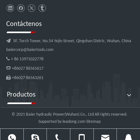
Contáctenos

5F, Torch Tower, No.54 Yejin Street, Qingshan Distric, Wuhan, China
baiercorp@baiertools.com

+ 86 13971022778

+86027 86561617

+86027 86563261
Productos
© 2021 Baier hydraulic Power(Wuhan) Co., Ltd All rights reserved.
Supported by
leadong.com
Sitemap