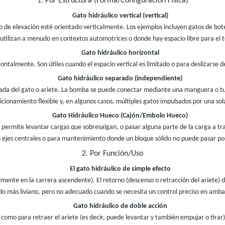
1. Por Estructura (Forma/Configuración Física)
Gato hidráulico vertical (vertical)
o de elevación esté orientado verticalmente. Los ejemplos incluyen gatos de bote
utilizan a menudo en contextos automotrices o donde hay espacio libre para el 
Gato hidráulico horizontal
ntalmente. Son útiles cuando el espacio vertical es limitado o para deslizarse d
Gato hidráulico separado (independiente)
ada del gato o ariete. La bomba se puede conectar mediante una manguera o tub
icionamiento flexible y, en algunos casos, múltiples gatos impulsados ​​por una so
Gato Hidráulico Hueco (Cajón/Embolo Hueco)
 permite levantar cargas que sobresalgan, o pasar alguna parte de la carga a tr
 ejes centrales o para mantenimiento donde un bloque sólido no puede pasar po
2. Por Función/Uso
El gato hidráulico de simple efecto
lmente en la carrera ascendente). El retorno (descenso o retracción del ariete)
o más liviano, pero no adecuado cuando se necesita un control preciso en ambas
Gato hidráulico de doble acción
como para retraer el ariete (es decir, puede levantar y también empujar o tirar)