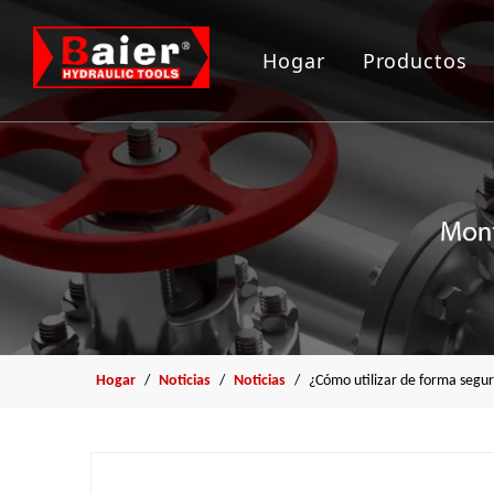
Hogar
Productos
Herramient
Gato hidrau
Bomba hidr
Arrancador
Herramient
Hogar
/
Noticias
/
Noticias
/
¿Cómo utilizar de forma segur