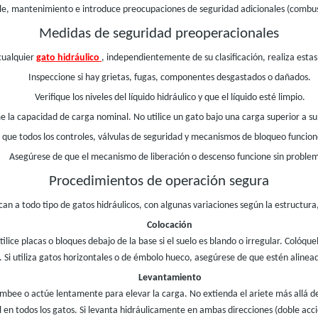
e, mantenimiento e introduce preocupaciones de seguridad adicionales (combust
Medidas de seguridad preoperacionales
 cualquier
gato hidráulico
, independientemente de su clasificación, realiza est
Inspeccione si hay grietas, fugas, componentes desgastados o dañados.
Verifique los niveles del líquido hidráulico y que el líquido esté limpio.
e la capacidad de carga nominal. No utilice un gato bajo una carga superior a su 
 que todos los controles, válvulas de seguridad y mecanismos de bloqueo funci
Asegúrese de que el mecanismo de liberación o descenso funcione sin proble
Procedimientos de operación segura
can a todo tipo de gatos hidráulicos, con algunas variaciones según la estructura
Colocación
Utilice placas o bloques debajo de la base si el suelo es blando o irregular. Coló
. Si utiliza gatos horizontales o de émbolo hueco, asegúrese de que estén aline
Levantamiento
ombee o actúe lentamente para elevar la carga. No extienda el ariete más allá de
n todos los gatos. Si levanta hidráulicamente en ambas direcciones (doble acc