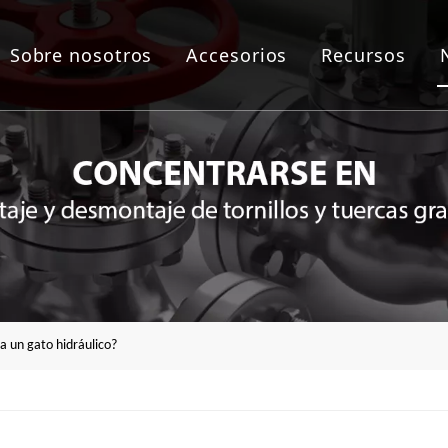
Sobre nosotros
Accesorios
Recursos
as de empernado
lico
áulica
a de brida
a un gato hidráulico?