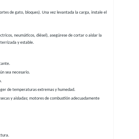
rtes de gato, bloques). Una vez levantada la carga, instale el
ctricos, neumáticos, diésel), asegúrese de cortar o aislar la
terrizada y estable.
cante.
ún sea necesario.
o.
teger de temperaturas extremas y humedad.
tén secas y aisladas; motores de combustión adecuadamente
ctura.